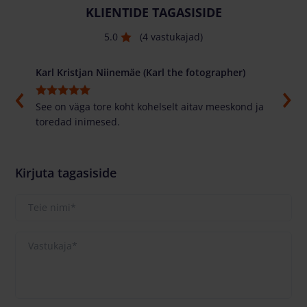
KLIENTIDE TAGASISIDE
5.0
(4 vastukajad)
Karl Kristjan Niinemäe (Karl the fotographer)
Alex
asti
See on väga tore koht kohelselt aitav meeskond ja
Tore 
toredad inimesed.
parem
masi
Kirjuta tagasiside