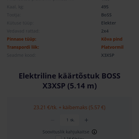
Kaal, kg:
495
Tootja:
BoSS
Kütuse tüüp:
Elekter
Vedavad rattad:
2x4
Pinnase tüüp:
Kõva pind
Transpordi liik:
Platvormil
Seadme kood:
X3XSP
Elektriline käärtõstuk BOSS
X3XSP (5.14 m)
23.21 €
/tk. + käibemaks (5.57 €)
tk.
Soovituslik kahjukaitse
1.16 €/päev