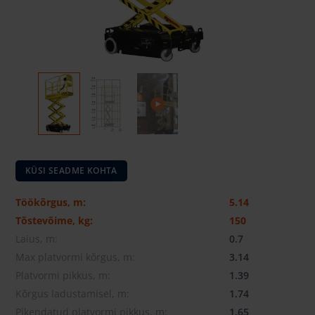
KÜSI SEADME KOHTA
Töökõrgus, m:
5.14
Tõstevõime, kg:
150
Laius, m:
0.7
Max platvormi kõrgus, m:
3.14
Platvormi pikkus, m:
1.39
Kõrgus ladustamisel, m:
1.74
Pikendatud platvormi pikkus, m:
1.65