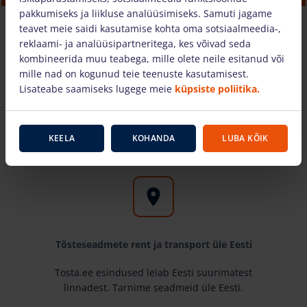
30.95 €
/tk. + käibemaks
(7.43 €)
pakkumiseks ja liikluse analüüsimiseks. Samuti jagame
teavet meie saidi kasutamise kohta oma sotsiaalmeedia-,
reklaami- ja analüüsipartneritega, kes võivad seda
kombineerida muu teabega, mille olete neile esitanud või
OSTUKORVI
mille nad on kogunud teie teenuste kasutamisest.
Lisateabe saamiseks lugege meie
küpsiste poliitika.
Miks valida meid?
KEELA
KOHANDA
LUBA KÕIK
Tõsteseadmete rent ja transport üle Eesti
Tosta.ee esindused leiab Eesti suurimatest
linnadest. Tarnime seadmeid üle Eesti.