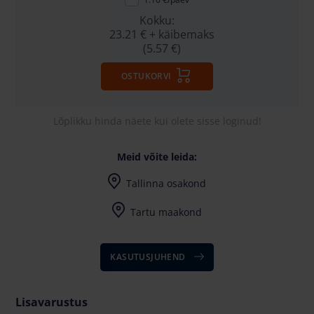
Kokku:
23.21 €
+ käibemaks
(5.57 €)
OSTUKORVI
Lõplikku hinda näete kui olete sisse loginud!
Meid võite leida:
Tallinna osakond
Harju maakond, Saku vald, Tänassilma, Tänassilma tee 29
Tartu maakond
KASUTUSJUHEND
Lisavarustus