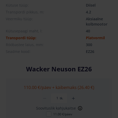
Kütuse tüüp:
Diisel
Transpordi pikkus, m:
4.2
Veermiku tüüp:
Aksiaalne
kolbmootor
Kütusepaagi maht, l:
40
Transpordi tüüp:
Platvormil
Rööbastee laius, mm:
300
Seadme kood:
EZ26
Wacker Neuson EZ26
110.00 €
/päev + käibemaks (26.40 €)
tk.
Soovituslik kahjukaitse
11.00 €/päev