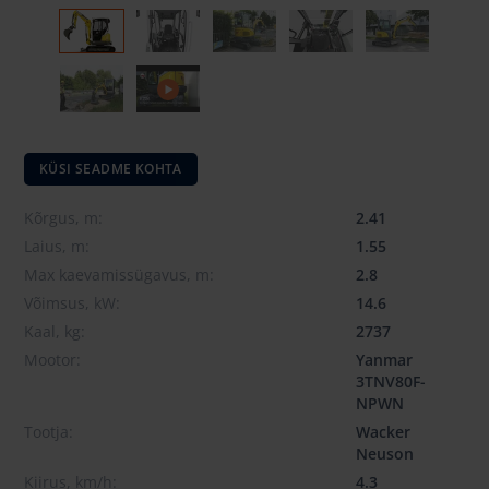
KÜSI SEADME KOHTA
Kõrgus, m:
2.41
Laius, m:
1.55
Max kaevamissügavus, m:
2.8
Võimsus, kW:
14.6
Kaal, kg:
2737
Mootor:
Yanmar
3TNV80F-
NPWN
Tootja:
Wacker
Neuson
Kiirus, km/h:
4.3