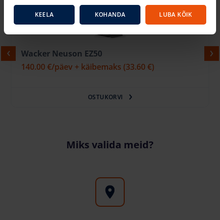
KEELA
KOHANDA
LUBA KÕIK
Wacker Neuson EZ50
140.00 €
/päev + käibemaks
(33.60 €)
OSTUKORVI
Miks valida meid?