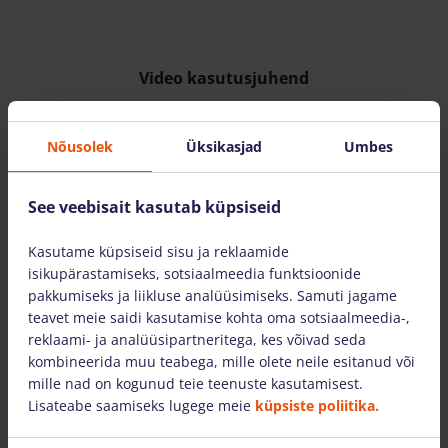
Video kasutusjuhend
Nõusolek
Üksikasjad
Umbes
See veebisait kasutab küpsiseid
VAATA VIDEOT
Kasutame küpsiseid sisu ja reklaamide
isikupärastamiseks, sotsiaalmeedia funktsioonide
pakkumiseks ja liikluse analüüsimiseks. Samuti jagame
teavet meie saidi kasutamise kohta oma sotsiaalmeedia-,
reklaami- ja analüüsipartneritega, kes võivad seda
kombineerida muu teabega, mille olete neile esitanud või
mille nad on kogunud teie teenuste kasutamisest.
Lisateabe saamiseks lugege meie
küpsiste poliitika.
Samuti pakume