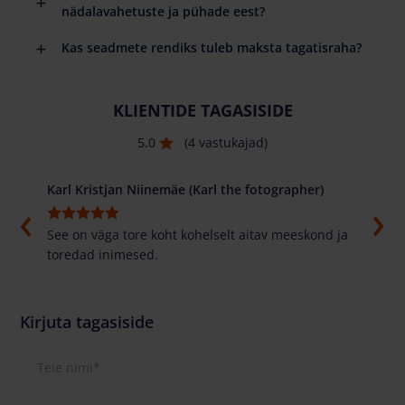
nädalavahetuste ja pühade eest?
Kas seadmete rendiks tuleb maksta tagatisraha?
KLIENTIDE TAGASISIDE
5.0
(4 vastukajad)
Karl Kristjan Niinemäe (Karl the fotographer)
Alex
asti
See on väga tore koht kohelselt aitav meeskond ja
Tore 
toredad inimesed.
parem
masi
Kirjuta tagasiside