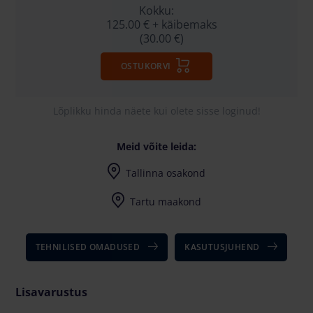
Kokku:
125.00 €
+ käibemaks
(30.00 €)
OSTUKORVI
Lõplikku hinda näete kui olete sisse loginud!
Meid võite leida:
Tallinna osakond
Harju maakond, Saku vald, Tänassilma, Tänassilma tee 29
Tartu maakond
TEHNILISED OMADUSED
KASUTUSJUHEND
Lisavarustus