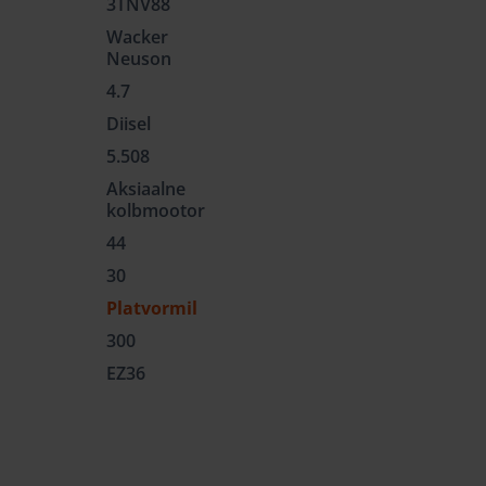
3TNV88
Wacker
Neuson
4.7
Diisel
5.508
Aksiaalne
kolbmootor
44
30
Platvormil
300
EZ36