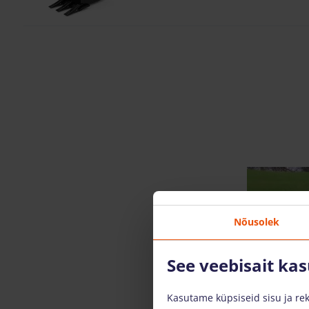
Nõusolek
See veebisait ka
Kasutame küpsiseid sisu ja rek