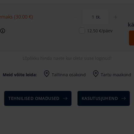
emaks (30.00 €)
tk.
kä
12.50 €/päev
Lõplikku hinda näete kui olete sisse loginud!
Meid võite leida:
Tallinna osakond
Tartu maakond
Harju maakond, Saku vald, Tänassilma, Tänassilma tee 29
TEHNILISED OMADUSED
KASUTUSJUHEND