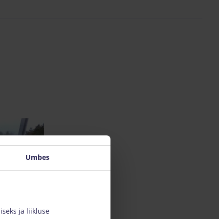
Umbes
eks ja liikluse