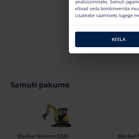
analüüsimiseks. Samuti jagame
võivad seda kombineerida muu 
Lisateabe saamiseks lugege m
KEELA
Samuti pakume
Wacker Neuson EZ26
Wacker 