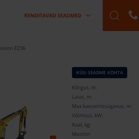
RENDITAVAD SEADMED
euson EZ36
KÜSI SEADME KOHTA
Kõrgus, m:
Laius, m:
Max kaevamissügavus, m:
Võimsus, kW:
Kaal, kg:
Mootor: