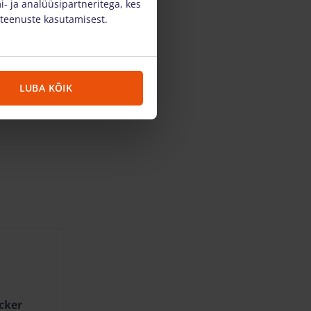
- ja analüüsipartneritega, kes
 teenuste kasutamisest.
LUBA KÕIK
cker