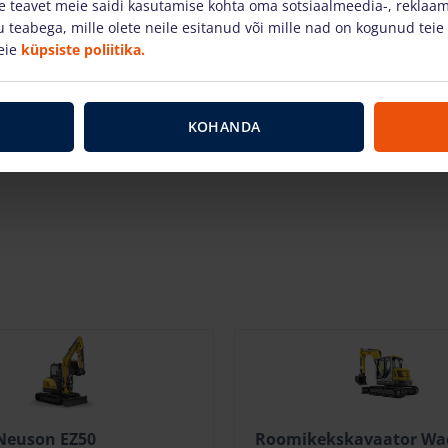
 teavet meie saidi kasutamise kohta oma sotsiaalmeedia-, reklaami
teabega, mille olete neile esitanud või mille nad on kogunud teie
eie
küpsiste poliitika.
KOHANDA
Neuson EZ50
Roomikekskavaator Wa