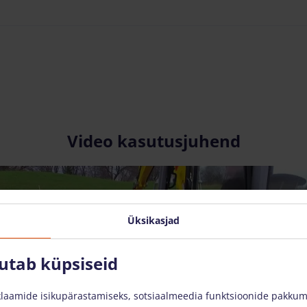
Video kasutusjuhend
Üksikasjad
sutab küpsiseid
VAATA VIDEOT
laamide isikupärastamiseks, sotsiaalmeedia funktsioonide pakkumis