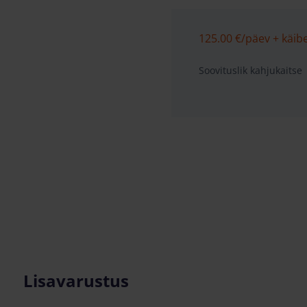
125.00 €
/päev + käib
Soovituslik kahjukaitse
Lisavarustus