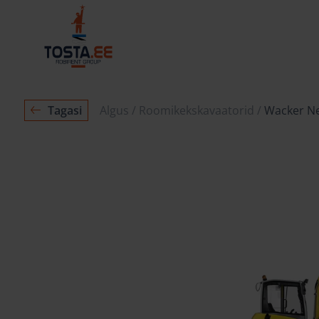
Tagasi
Algus
Roomikekskavaatorid
Wacker N