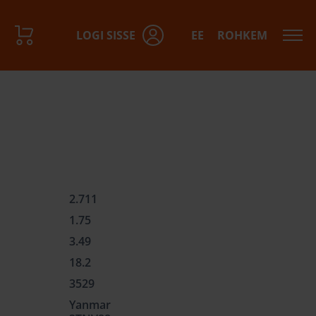
LOGI SISSE
EE
ROHKEM
2.711
1.75
3.49
18.2
3529
Yanmar