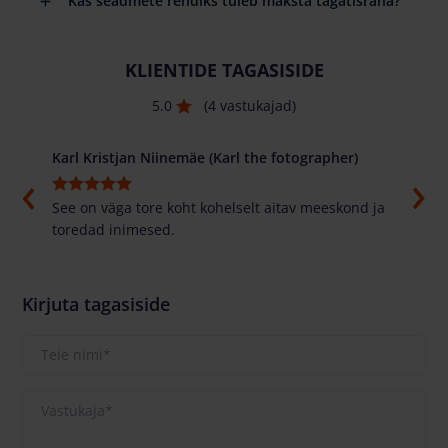
Kas seadmete rendiks tuleb maksta tagatisraha?
KLIENTIDE TAGASISIDE
5.0
(4 vastukajad)
Karl Kristjan Niinemäe (Karl the fotographer)
Alex
asti
See on väga tore koht kohelselt aitav meeskond ja
Tore 
toredad inimesed.
parem
masi
Kirjuta tagasiside