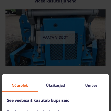
Video kasutusjuhend
VAATA VIDEOT
Samuti pakume
Nõusolek
Üksikasjad
Umbes
See veebisait kasutab küpsiseid