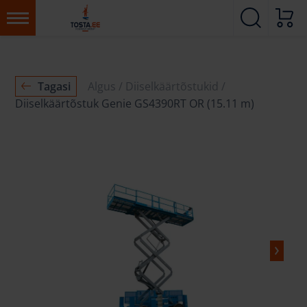
Tagasi
Algus
Diiselkäärtõstukid
Diiselkäärtõstuk Genie GS4390RT OR (15.11 m)