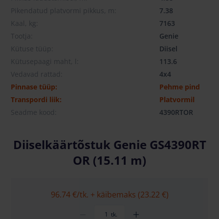
Pikendatud platvormi pikkus, m:
7.38
Kaal, kg:
7163
Tootja:
Genie
Kütuse tüüp:
Diisel
Kütusepaagi maht, l:
113.6
Vedavad rattad:
4x4
Pinnase tüüp:
Pehme pind
Transpordi liik:
Platvormil
Seadme kood:
4390RTOR
Diiselkäärtõstuk Genie GS4390RT
OR (15.11 m)
96.74 €
/tk. + käibemaks (23.22 €)
tk.