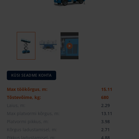
KÜSI SEADME KOHTA
Max töökõrgus, m:
15.11
Tõstevõime, kg:
680
Laius, m:
2.29
Max platvormi kõrgus, m:
13.11
Platvormi pikkus, m:
3.98
Kõrgus ladustamisel, m:
2.71
Pikkus ladustamisel, m:
4.88