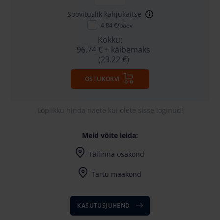
Soovituslik kahjukaitse
4.84 €/päev
Kokku:
96.74 €
+ käibemaks
(23.22 €)
OSTUKORVI
Lõplikku hinda näete kui olete sisse loginud!
Meid võite leida:
Tallinna osakond
Harju maakond, Saku vald, Tänassilma, Tänassilma tee 29
Tartu maakond
KASUTUSJUHEND