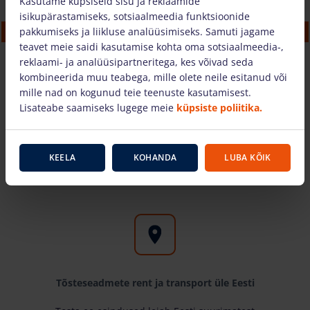
Kasutame küpsiseid sisu ja reklaamide
isikupärastamiseks, sotsiaalmeedia funktsioonide
Diiselkäärtõstuk Genie GS3369RT OR (11.96
pakkumiseks ja liikluse analüüsimiseks. Samuti jagame
m)
teavet meie saidi kasutamise kohta oma sotsiaalmeedia-,
77.38 €
/tk. + käibemaks
(18.57 €)
reklaami- ja analüüsipartneritega, kes võivad seda
kombineerida muu teabega, mille olete neile esitanud või
mille nad on kogunud teie teenuste kasutamisest.
OSTUKORVI
Lisateabe saamiseks lugege meie
küpsiste poliitika.
KEELA
KOHANDA
LUBA KÕIK
Miks valida meid?
Tõsteseadmete rent ja transport üle Eesti