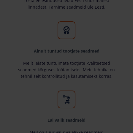
Tosta.ee esindused leiab Eesti suurimatest
linnadest. Tarnime seadmeid üle Eesti.
Ainult tuntud tootjate seadmed
Meilt leiate tuntuimate tootjate kvaliteetsed
seadmed kõrguses töötamiseks. Meie tehnika on
tehniliselt kontrollitud ja kasutamiseks korras.
Lai valik seadmeid
Meil on suur valik vajalikke seadmeid