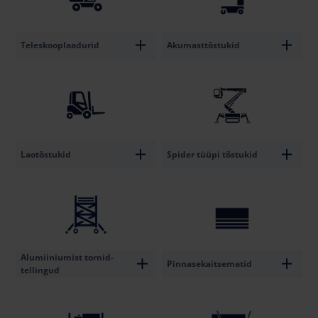
Teleskooplaadurid
Akumasttõstukid
Laotõstukid
Spider tüüpi tõstukid
Alumiiniumist tornid-
Pinnasekaitsematid
tellingud