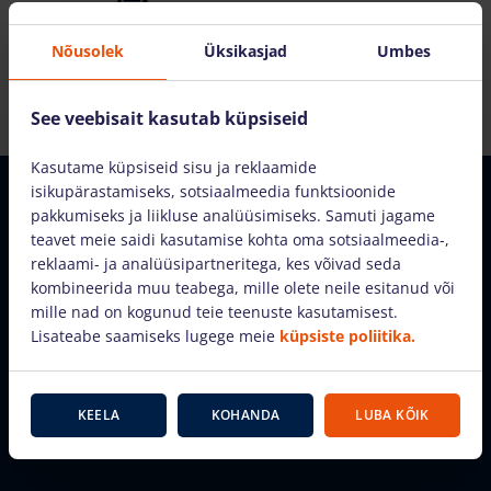
Nõusolek
Üksikasjad
Umbes
Alumiiniumredelid
See veebisait kasutab küpsiseid
Kasutame küpsiseid sisu ja reklaamide
isikupärastamiseks, sotsiaalmeedia funktsioonide
pakkumiseks ja liikluse analüüsimiseks. Samuti jagame
Kuidas see töötab?
teavet meie saidi kasutamise kohta oma sotsiaalmeedia-,
reklaami- ja analüüsipartneritega, kes võivad seda
kombineerida muu teabega, mille olete neile esitanud või
Valige ja tellige tõsteseadmed vaid mõne klõpsuga
mille nad on kogunud teie teenuste kasutamisest.
Lisateabe saamiseks lugege meie
küpsiste poliitika.
1
2
KEELA
KOHANDA
LUBA KÕIK
Valige
Logige Sisse