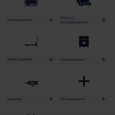
Kütte- ja
Elektriseadmed
kuivatusseadmed
MUUD SEADMED
Kütusemahutid
Haagised
TH lisaseadmed