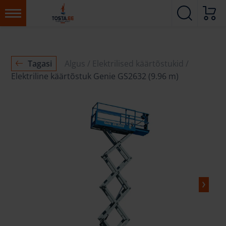
Tagasi
Algus
Elektrilised käärtõstukid
Elektriline käärtõstuk Genie GS2632 (9.96 m)