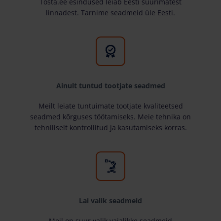
Tosta.ee esindused leiab Eesti suurimatest
linnadest. Tarnime seadmeid üle Eesti.
Ainult tuntud tootjate seadmed
Meilt leiate tuntuimate tootjate kvaliteetsed
seadmed kõrguses töötamiseks. Meie tehnika on
tehniliselt kontrollitud ja kasutamiseks korras.
Lai valik seadmeid
Meil on suur valik vajalikke seadmeid