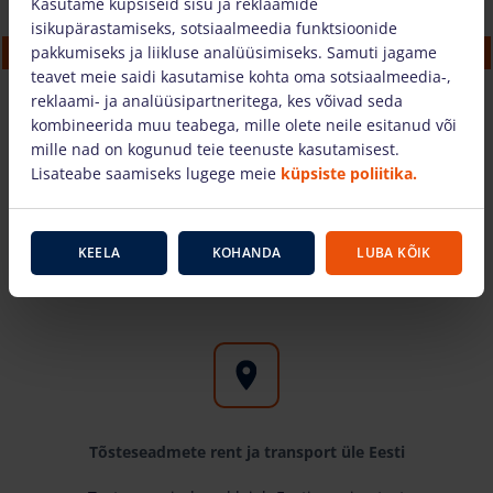
Kasutame küpsiseid sisu ja reklaamide
isikupärastamiseks, sotsiaalmeedia funktsioonide
Elektriline käärtõstuk BOSS X3XSP (5.14 m)
pakkumiseks ja liikluse analüüsimiseks. Samuti jagame
23.21 €
/tk. + käibemaks
(5.57 €)
teavet meie saidi kasutamise kohta oma sotsiaalmeedia-,
reklaami- ja analüüsipartneritega, kes võivad seda
kombineerida muu teabega, mille olete neile esitanud või
mille nad on kogunud teie teenuste kasutamisest.
OSTUKORVI
Lisateabe saamiseks lugege meie
küpsiste poliitika.
KEELA
KOHANDA
LUBA KÕIK
Miks valida meid?
Tõsteseadmete rent ja transport üle Eesti