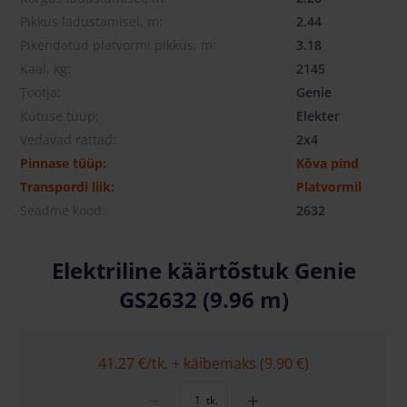
Pikkus ladustamisel, m:
2.44
Pikendatud platvormi pikkus, m:
3.18
Kaal, kg:
2145
Tootja:
Genie
Kütuse tüüp:
Elekter
Vedavad rattad:
2x4
Pinnase tüüp:
Kõva pind
Transpordi liik:
Platvormil
Seadme kood:
2632
Elektriline käärtõstuk Genie
GS2632 (9.96 m)
41.27 €
/tk. + käibemaks (9.90 €)
tk.