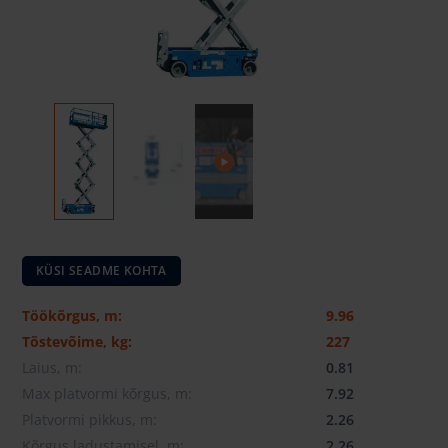
KÜSI SEADME KOHTA
Töökõrgus, m:
9.96
Tõstevõime, kg:
227
Laius, m:
0.81
Max platvormi kõrgus, m:
7.92
Platvormi pikkus, m:
2.26
Kõrgus ladustamisel, m:
2.26