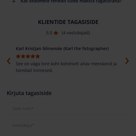
Kas seadmete rendiks tuleb maksta tagatisraha?
KLIENTIDE TAGASISIDE
5.0
(4 vastukajad)
Karl Kristjan Niinemäe (Karl the fotographer)
Alex
asti
See on väga tore koht kohelselt aitav meeskond ja
Tore 
toredad inimesed.
parem
masi
Kirjuta tagasiside