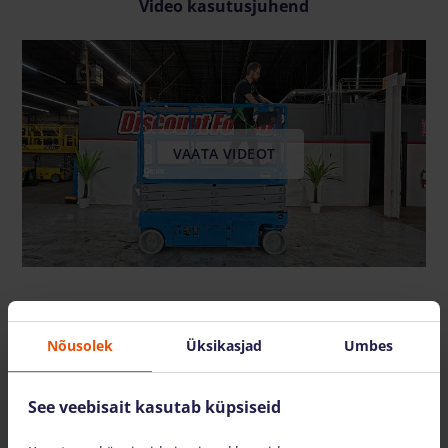
Video kasutusjuhend
VAATA VIDEOT
Samuti pakume
Nõusolek
Üksikasjad
Umbes
See veebisait kasutab küpsiseid