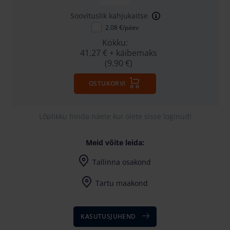
Soovituslik kahjukaitse
2.08 €/päev
Kokku:
41.27 €
+ käibemaks
(9.90 €)
OSTUKORVI
Lõplikku hinda näete kui olete sisse loginud!
Meid võite leida:
Tallinna osakond
Harju maakond, Saku vald, Tänassilma, Tänassilma tee 29
Tartu maakond
KASUTUSJUHEND