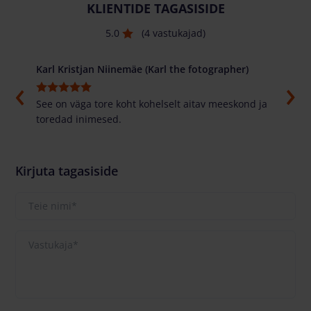
KLIENTIDE TAGASISIDE
5.0
(4 vastukajad)
Karl Kristjan Niinemäe (Karl the fotographer)
Alex
asti
See on väga tore koht kohelselt aitav meeskond ja
Tore 
toredad inimesed.
parem
masi
Kirjuta tagasiside