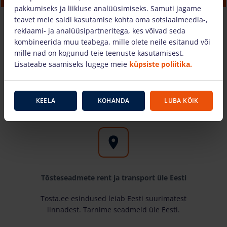
pakkumiseks ja liikluse analüüsimiseks. Samuti jagame
23.21 €
/tk. + käibemaks
(5.57 €)
teavet meie saidi kasutamise kohta oma sotsiaalmeedia-,
reklaami- ja analüüsipartneritega, kes võivad seda
kombineerida muu teabega, mille olete neile esitanud või
OSTUKORVI
mille nad on kogunud teie teenuste kasutamisest.
Lisateabe saamiseks lugege meie
küpsiste poliitika.
Miks valida meid?
KEELA
KOHANDA
LUBA KÕIK
Tõsteseadmete rent ja transport üle Eesti
Tosta.ee esindused leiab Eesti suurimatest
linnadest. Tarnime seadmeid üle Eesti.