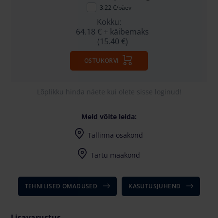
3.22 €/päev
Kokku:
64.18 €
+ käibemaks
(15.40 €)
OSTUKORVI
Lõplikku hinda näete kui olete sisse loginud!
Meid võite leida:
Tallinna osakond
Harju maakond, Saku vald, Tänassilma, Tänassilma tee 29
Tartu maakond
TEHNILISED OMADUSED
KASUTUSJUHEND
Lisavarustus