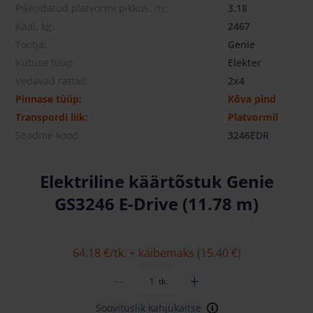
Pikendatud platvormi pikkus, m:
3.18
Kaal, kg:
2467
Tootja:
Genie
Kütuse tüüp:
Elekter
Vedavad rattad:
2x4
Pinnase tüüp:
Kõva pind
Transpordi liik:
Platvormil
Seadme kood:
3246EDR
Elektriline käärtõstuk Genie
GS3246 E-Drive (11.78 m)
64.18 €
/tk. + käibemaks (15.40 €)
tk.
Soovituslik kahjukaitse