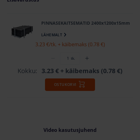
PINNASEKAITSEMATID 2400x1200x15mm
LÄHEMALT
3.23 €
/tk. + käibemaks (0.78 €)
tk.
Kokku:
3.23 €
+ käibemaks (0.78 €)
OSTUKORVI
Video kasutusjuhend