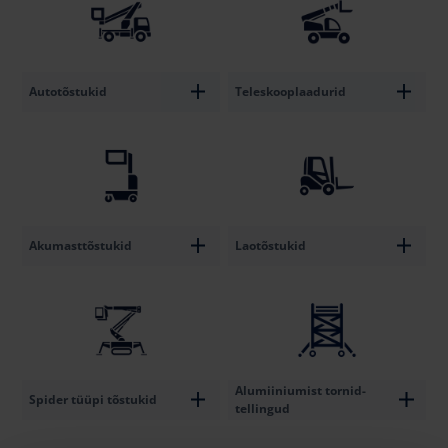
Autotõstukid
Teleskooplaadurid
Akumasttõstukid
Laotõstukid
Alumiiniumist tornid-
Spider tüüpi tõstukid
tellingud