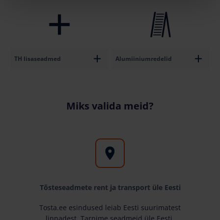
TH lisaseadmed
Alumiiniumredelid
Miks valida meid?
Tõsteseadmete rent ja transport üle Eesti
Tosta.ee esindused leiab Eesti suurimatest
linnadest. Tarnime seadmeid üle Eesti.