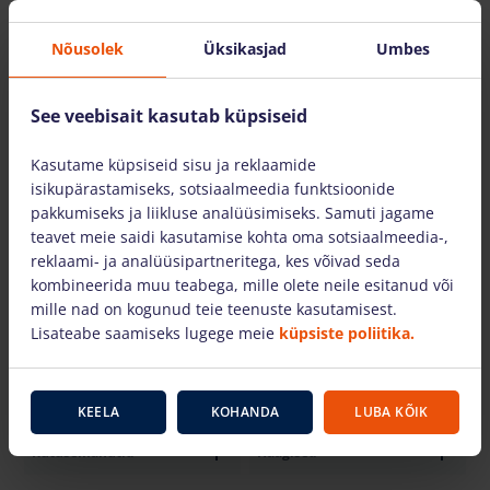
Nõusolek
Üksikasjad
Umbes
See veebisait kasutab küpsiseid
Pinnasekaitsematid
Elektriseadmed
Kasutame küpsiseid sisu ja reklaamide
isikupärastamiseks, sotsiaalmeedia funktsioonide
pakkumiseks ja liikluse analüüsimiseks. Samuti jagame
teavet meie saidi kasutamise kohta oma sotsiaalmeedia-,
reklaami- ja analüüsipartneritega, kes võivad seda
Kütte- ja
kombineerida muu teabega, mille olete neile esitanud või
MUUD SEADMED
kuivatusseadmed
mille nad on kogunud teie teenuste kasutamisest.
Lisateabe saamiseks lugege meie
küpsiste poliitika.
KEELA
KOHANDA
LUBA KÕIK
Kütusemahutid
Haagised