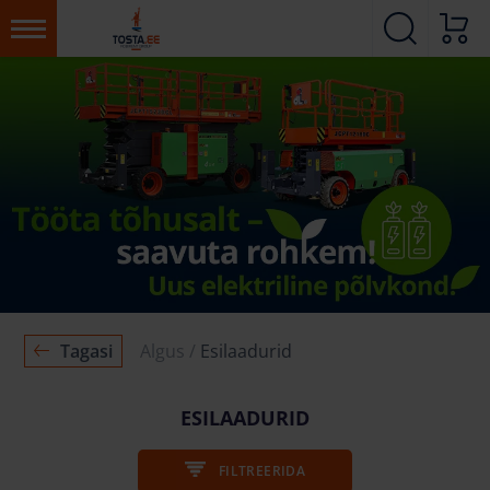
Tagasi
Algus
Esilaadurid
ESILAADURID
FILTREERIDA