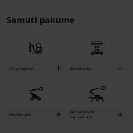
Samuti pakume
Ekskavaatorid
Käärtõstukid
Järelveetavad
Korvtõstukid
korvtõstukid