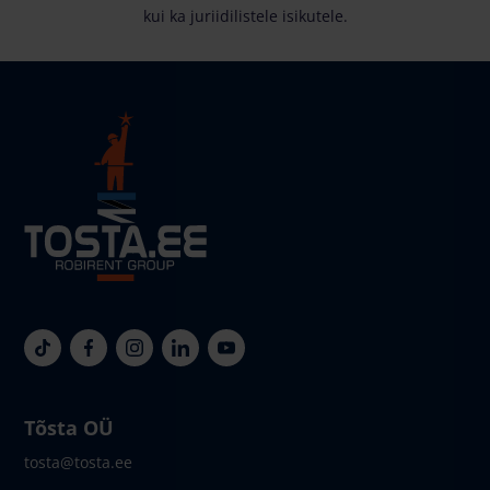
kui ka juriidilistele isikutele.
Tõsta OÜ
tosta@tosta.ee