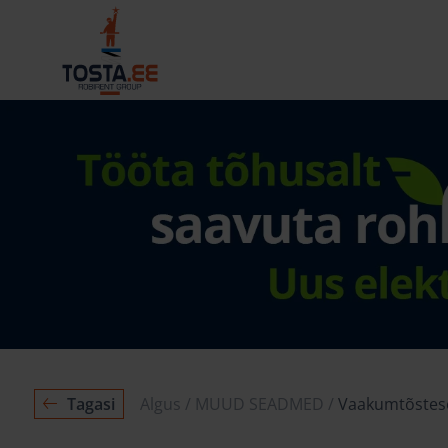
Tagasi
Algus
MUUD SEADMED
Vaakumtõste