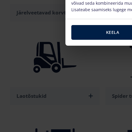
võivad seda kombineerida muu 
Lisateabe saamiseks lugege m
Järelveetavad korvtõstukid
Autotõs
KEELA
Laotõstukid
Spider t