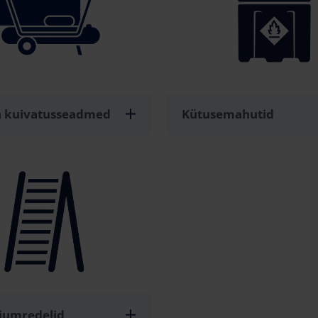
ja kuivatusseadmed
Kütusemahutid
iumredelid