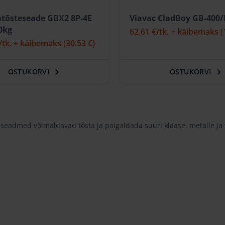
tõsteseade GBX2 8P-4E
Viavac CladBoy GB-400
0kg
62.61 €
/tk. + käibemaks
(
/tk. + käibemaks
(30.53 €)
OSTUKORVI
OSTUKORVI
eadmed võimaldavad tõsta ja paigaldada suuri klaase, metalle ja t