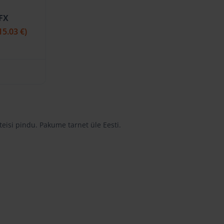
/FX
15.03 €)
eisi pindu. Pakume tarnet üle Eesti.