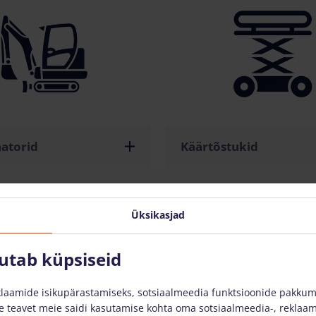
atorid
Käärtõstukid
Üksikasjad
sutab küpsiseid
laamide isikupärastamiseks, sotsiaalmeedia funktsioonide pakkumis
 teavet meie saidi kasutamise kohta oma sotsiaalmeedia-, reklaami