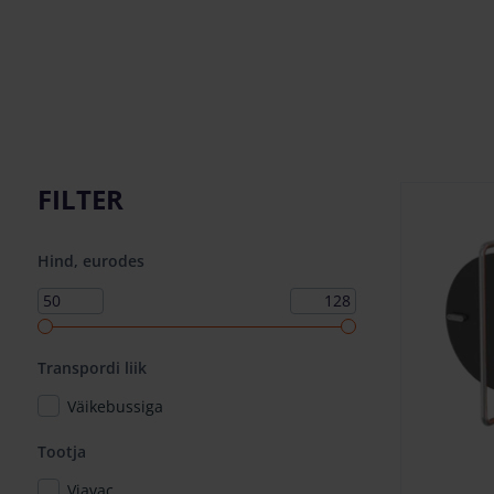
FILTER
Hind, eurodes
Transpordi liik
Väikebussiga
Tootja
Viavac