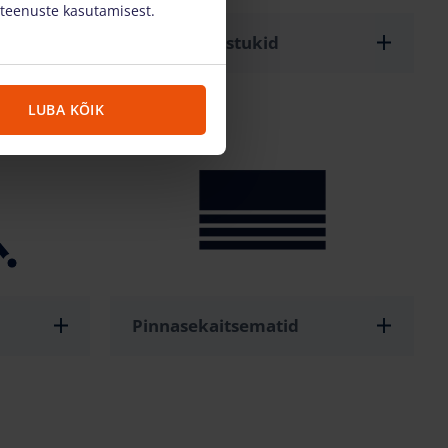
 teenuste kasutamisest.
Akumasttõstukid
LUBA KÕIK
Pinnasekaitsematid