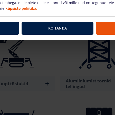
teabega, mille olete neile esitanud või mille nad on kogunud teie
eie
küpsiste poliitika.
tukid
Teleskooplaadurid
KOHANDA
Alumiiniumist tornid-
üüpi tõstukid
tellingud