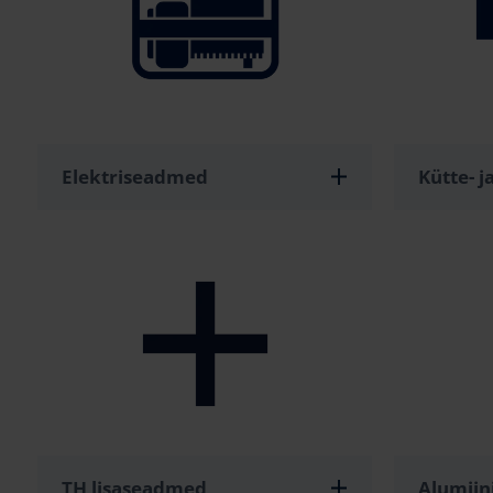
Elektriseadmed
Kütte- 
TH lisaseadmed
Alumiin