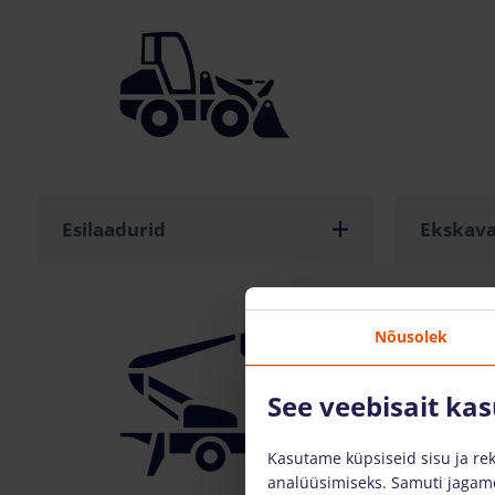
Esilaadurid
Ekskava
Nõusolek
See veebisait ka
Kasutame küpsiseid sisu ja rek
analüüsimiseks. Samuti jagame