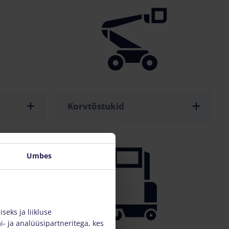
Korvtõstukid
Umbes
eks ja liikluse
- ja analüüsipartneritega, kes