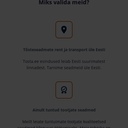
Miks valida meid?
Tõsteseadmete rent ja transport üle Eesti
Tosta.ee esindused leiab Eesti suurimatest
linnadest. Tarnime seadmeid üle Eesti.
Ainult tuntud tootjate seadmed
Meilt leiate tuntuimate tootjate kvaliteetsed
seadmed kõrguses töötamiseks. Meie tehnika on