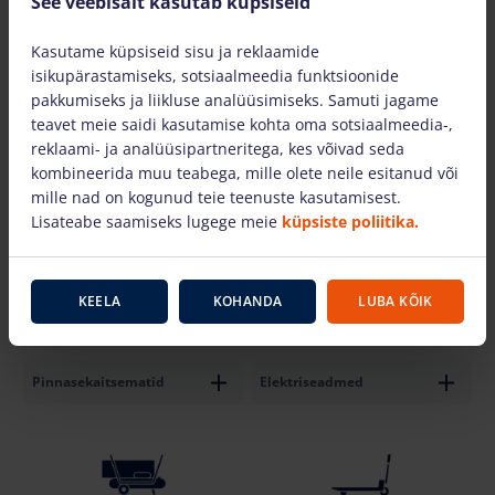
See veebisait kasutab küpsiseid
Teleskooplaadurid
Akumasttõstukid
Kasutame küpsiseid sisu ja reklaamide
isikupärastamiseks, sotsiaalmeedia funktsioonide
pakkumiseks ja liikluse analüüsimiseks. Samuti jagame
teavet meie saidi kasutamise kohta oma sotsiaalmeedia-,
reklaami- ja analüüsipartneritega, kes võivad seda
kombineerida muu teabega, mille olete neile esitanud või
mille nad on kogunud teie teenuste kasutamisest.
Alumiiniumist tornid-
Laotõstukid
Lisateabe saamiseks lugege meie
küpsiste poliitika.
tellingud
KEELA
KOHANDA
LUBA KÕIK
Pinnasekaitsematid
Elektriseadmed