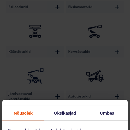
Esilaadurid
Ekskavaatorid
Käärtõstukid
Korvtõstukid
Järelveetavad
Autotõstukid
korvtõstukid
Nõusolek
Üksikasjad
Umbes