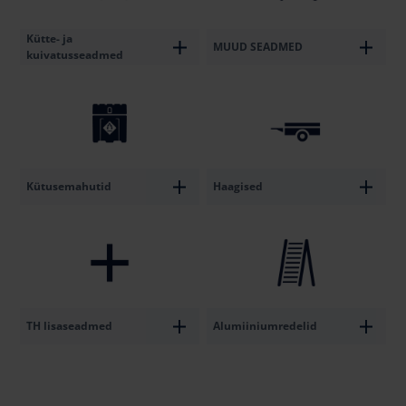
Kütte- ja
MUUD SEADMED
kuivatusseadmed
Kütusemahutid
Haagised
TH lisaseadmed
Alumiiniumredelid