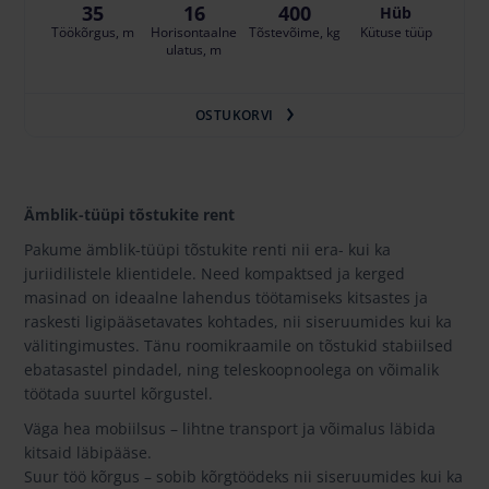
35
16
400
Hüb
Töökõrgus, m
Horisontaalne
Tõstevõime, kg
Kütuse tüüp
ulatus, m
OSTUKORVI
Ämblik-tüüpi tõstukite rent
Pakume ämblik-tüüpi tõstukite renti nii era- kui ka
juriidilistele klientidele. Need kompaktsed ja kerged
masinad on ideaalne lahendus töötamiseks kitsastes ja
raskesti ligipääsetavates kohtades, nii siseruumides kui ka
välitingimustes. Tänu roomikraamile on tõstukid stabiilsed
ebatasastel pindadel, ning teleskoopnoolega on võimalik
töötada suurtel kõrgustel.
Väga hea mobiilsus – lihtne transport ja võimalus läbida
kitsaid läbipääse.
Suur töö kõrgus – sobib kõrgtöödeks nii siseruumides kui ka