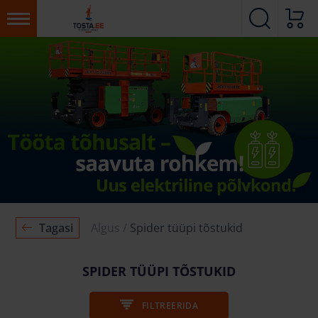
Tagasi
Algus
Spider tüüpi tõstukid
SPIDER TÜÜPI TÕSTUKID
FILTREERIDA